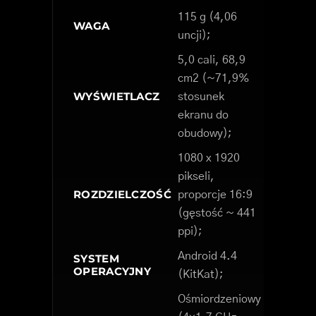
115 g (4,06
WAGA
uncji);
5,0 cali, 68,9
cm2 (~71,9%
WYŚWIETLACZ
stosunek
ekranu do
obudowy);
1080 x 1920
pikseli,
ROZDZIELCZOŚĆ
proporcje 16:9
(gęstość ~ 441
ppi);
Android 4.4
SYSTEM
OPERACYJNY
(KitKat);
Ośmiordzeniowy