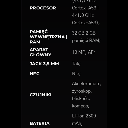
(4×1,7 GHz
PROCESOR
Cortex-A53 i
4×1,0 GHz
Cortex-A53);
PAMIĘĆ
32 GB 2 GB
WEWNĘTRZNA |
pamięci RAM;
RAM
APARAT
13 MP, AF;
GŁÓWNY
JACK 3,5 MM
Tak;
NFC
Nie;
Akcelerometr,
żyroskop,
CZUJNIKI
bliskość,
kompas;
Li-Ion 2300
BATERIA
mAh,