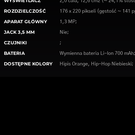
WYŚWIETLACZ
2,0 cala, 12,6 cm2 (~ 24,1% stosu
ROZDZIELCZOŚĆ
176 x 220 pikseli (gęstość ~ 141 p
APARAT GŁÓWNY
1,3 MP;
JACK 3,5 MM
Nie;
CZUJNIKI
;
BATERIA
Wymienna bateria Li-Ion 700 mAh
DOSTĘPNE KOLORY
Hipis Orange, Hip-Hop Niebieski;