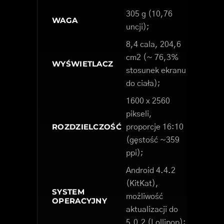
305 g (10,76
WAGA
uncji);
8,4 cala, 204,6
cm2 (~ 76,3%
WYŚWIETLACZ
stosunek ekranu
do ciała);
1600 x 2560
pikseli,
ROZDZIELCZOŚĆ
proporcje 16:10
(gęstość ~359
ppi);
Android 4.4.2
(KitKat),
SYSTEM
możliwość
OPERACYJNY
aktualizacji do
5.0.2 (Lollipop);