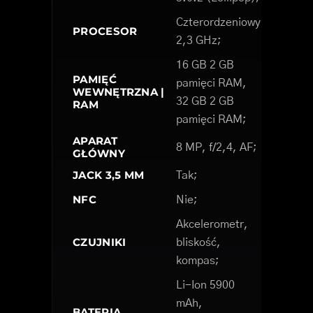
Czterordzeniowy
PROCESOR
2,3 GHz;
16 GB 2 GB
PAMIĘĆ
pamięci RAM,
WEWNĘTRZNA |
32 GB 2 GB
RAM
pamięci RAM;
APARAT
8 MP, f/2,4, AF;
GŁÓWNY
JACK 3,5 MM
Tak;
NFC
Nie;
Akcelerometr,
CZUJNIKI
bliskość,
kompas;
Li-Ion 5900
mAh,
BATERIA