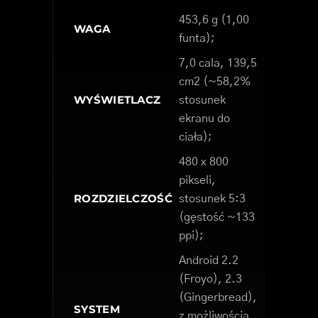
453,6 g (1,00
WAGA
funta);
7,0 cala, 139,5
cm2 (~58,2%
WYŚWIETLACZ
stosunek
ekranu do
ciała);
480 x 800
pikseli,
ROZDZIELCZOŚĆ
stosunek 5:3
(gęstość ~133
ppi);
Android 2.2
(Froyo), 2.3
(Gingerbread),
SYSTEM
z możliwością