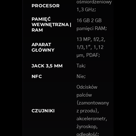
ośmiordzeniowy
PROCESOR
1,3 GHz;
PAMIĘĆ
16 GB 2 GB
WEWNĘTRZNA |
pamięci RAM;
RAM
13 MP, f/2,2,
APARAT
1/3,1", 1,12
GŁÓWNY
µm, PDAF;
JACK 3,5 MM
Tak;
NFC
Nie;
Odcisków
palców
(zamontowany
CZUJNIKI
z przodu),
akcelerometr,
żyroskop,
odległość;