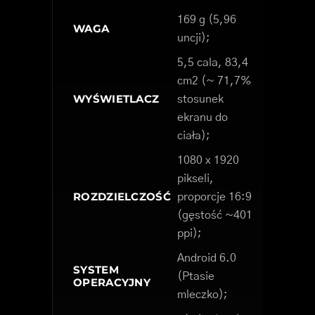
169 g (5,96
WAGA
uncji);
5,5 cala, 83,4
cm2 (~ 71,7%
WYŚWIETLACZ
stosunek
ekranu do
ciała);
1080 x 1920
pikseli,
ROZDZIELCZOŚĆ
proporcje 16:9
(gęstość ~401
ppi);
Android 6.0
SYSTEM
(Ptasie
OPERACYJNY
mleczko);