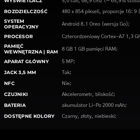
WYŚWIETLACZ
5,0 cali, 68,9 cm2 (~ 65,9% stosu
ROZDZIELCZOŚĆ
480 x 854 pikseli, proporcje 16: 9
SYSTEM
Android 8.1 Oreo (wersja Go);
OPERACYJNY
PROCESOR
Czterordzeniowy Cortex-A7 1,3 G
PAMIĘĆ
8 GB 1 GB pamięci RAM;
WEWNĘTRZNA | RAM
APARAT GŁÓWNY
5 MP;
JACK 3,5 MM
Tak;
NFC
Nie;
CZUJNIKI
Akcelerometr, bliskość;
BATERIA
akumulator Li-Po 2000 mAh;
DOSTĘPNE KOLORY
Czarny, złoty, niebieski;