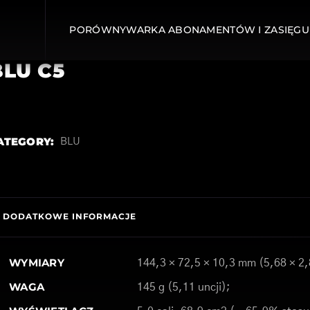
PORÓWNYWARKA ABONAMENTÓW I ZASIĘGU
BLU C5
ATEGORY:
BLU
DODATKOWE INFORMACJE
WYMIARY
144,3 × 72,5 × 10,3 mm (5,68 × 2,
WAGA
145 g (5,11 uncji);