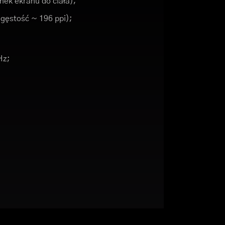
nek ekranu do ciała);
 (gęstość ~ 196 ppi);
Hz;