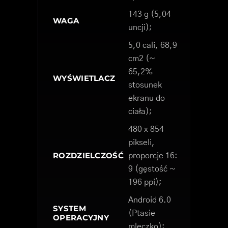
143 g (5,04
WAGA
uncji);
5,0 cali, 68,9
cm2 (~
65,2%
WYŚWIETLACZ
stosunek
ekranu do
ciała);
480 x 854
pikseli,
ROZDZIELCZOŚĆ
proporcje 16:
9 (gęstość ~
196 ppi);
Android 6.0
SYSTEM
(Ptasie
OPERACYJNY
mleczko);