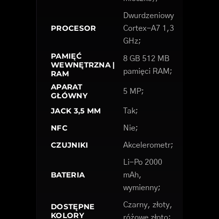
Dwurdzeniowy
PROCESOR
Cortex-A7 1,3
GHz;
PAMIĘĆ
8 GB 512 MB
WEWNĘTRZNA |
pamięci RAM;
RAM
APARAT
5 MP;
GŁÓWNY
JACK 3,5 MM
Tak;
NFC
Nie;
CZUJNIKI
Akcelerometr;
Li-Po 2000
BATERIA
mAh,
wymienny;
Czarny, złoty,
DOSTĘPNE
KOLORY
różowe złoto;