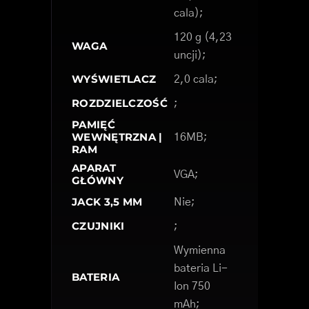
cala);
120 g (4,23
WAGA
uncji);
WYŚWIETLACZ
2,0 cala;
ROZDZIELCZOŚĆ
;
PAMIĘĆ
WEWNĘTRZNA |
16MB;
RAM
APARAT
VGA;
GŁÓWNY
JACK 3,5 MM
Nie;
CZUJNIKI
;
Wymienna
bateria Li-
BATERIA
Ion 750
mAh;