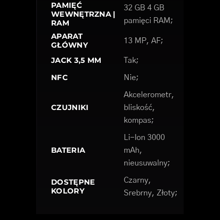
PAMIĘĆ
32 GB 4 GB
WEWNĘTRZNA |
pamięci RAM;
RAM
APARAT
13 MP, AF;
GŁÓWNY
JACK 3,5 MM
Tak;
NFC
Nie;
Akcelerometr,
CZUJNIKI
bliskość,
kompas;
Li-Ion 3000
BATERIA
mAh,
nieusuwalny;
Czarny,
DOSTĘPNE
KOLORY
Srebrny, Złoty;