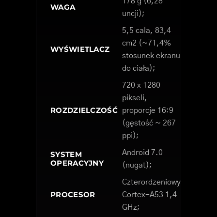
178 g (6,28
WAGA
uncji);
5,5 cala, 83,4
cm2 (~71,4%
WYŚWIETLACZ
stosunek ekranu
do ciała);
720 x 1280
pikseli,
ROZDZIELCZOŚĆ
proporcje 16:9
(gęstość ~ 267
ppi);
Android 7.0
SYSTEM
OPERACYJNY
(nugat);
Czterordzeniowy
PROCESOR
Cortex-A53 1,4
GHz;