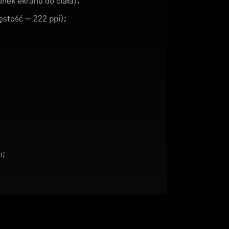
nek ekranu do ciała);
gęstość ~ 222 ppi);
h;