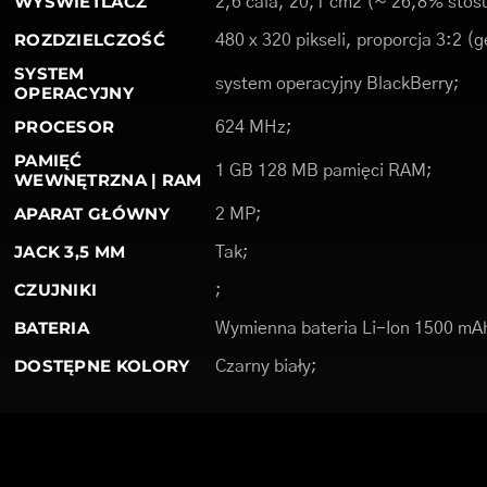
WYŚWIETLACZ
2,6 cala, 20,1 cm2 (~ 26,8% stosu
ROZDZIELCZOŚĆ
480 x 320 pikseli, proporcja 3:2 (
SYSTEM
system operacyjny BlackBerry;
OPERACYJNY
PROCESOR
624 MHz;
PAMIĘĆ
1 GB 128 MB pamięci RAM;
WEWNĘTRZNA | RAM
APARAT GŁÓWNY
2 MP;
JACK 3,5 MM
Tak;
CZUJNIKI
;
BATERIA
Wymienna bateria Li-Ion 1500 mA
DOSTĘPNE KOLORY
Czarny biały;