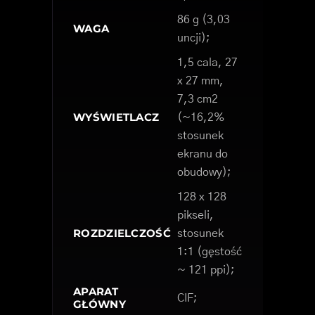
86 g (3,03
WAGA
uncji);
1,5 cala, 27
x 27 mm,
7,3 cm2
WYŚWIETLACZ
(~16,2%
stosunek
ekranu do
obudowy);
128 x 128
pikseli,
ROZDZIELCZOŚĆ
stosunek
1:1 (gęstość
~ 121 ppi);
APARAT
CIF;
GŁÓWNY