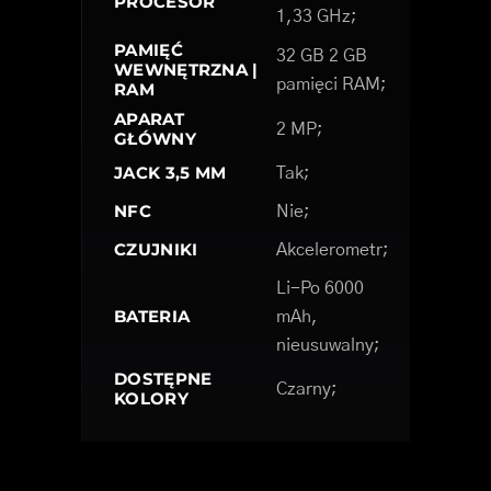
PROCESOR
1,33 GHz;
PAMIĘĆ
32 GB 2 GB
WEWNĘTRZNA |
pamięci RAM;
RAM
APARAT
2 MP;
GŁÓWNY
JACK 3,5 MM
Tak;
NFC
Nie;
CZUJNIKI
Akcelerometr;
Li-Po 6000
BATERIA
mAh,
nieusuwalny;
DOSTĘPNE
Czarny;
KOLORY