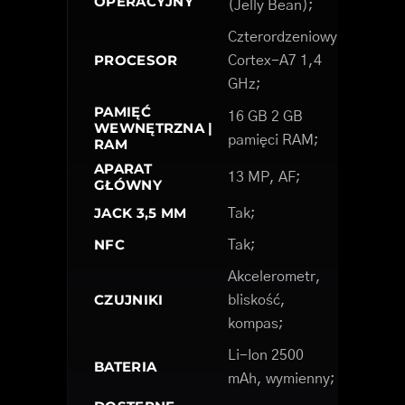
OPERACYJNY
(Jelly Bean);
Czterordzeniowy
PROCESOR
Cortex-A7 1,4
GHz;
PAMIĘĆ
16 GB 2 GB
WEWNĘTRZNA |
pamięci RAM;
RAM
APARAT
13 MP, AF;
GŁÓWNY
JACK 3,5 MM
Tak;
NFC
Tak;
Akcelerometr,
CZUJNIKI
bliskość,
kompas;
Li-Ion 2500
BATERIA
mAh, wymienny;