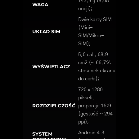
143,5 g (5,08
WAGA
uncji);
Dwie karty SIM
(Mini-
UKŁAD SIM
SIM/Mikro-
SIM);
5,0 cali, 68,9
cm2 (~ 66,7%
WYŚWIETLACZ
stosunek ekranu
do ciała);
720 x 1280
pikseli,
ROZDZIELCZOŚĆ
proporcje 16:9
(gęstość ~ 294
ppi);
Android 4.3
SYSTEM