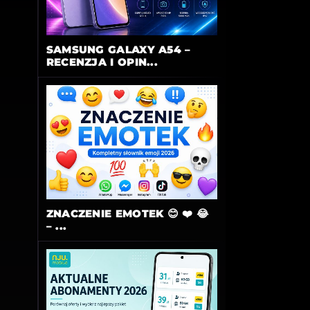
SAMSUNG GALAXY A54 –
RECENZJA I OPIN...
ZNACZENIE EMOTEK 😊 ❤️ 😂
– ...