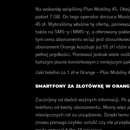
Na wokandę wzięliśmy Plan Mobilny 45. Obe
pakiet 7 GB. Do tego operator dorzuca Musi
45 zł. Wybraliśmy właśnie tę ofertę, poniewa
także na SMS-y i MMS-y, a oferowany pakiet 
tym cena abonamentu wciąż jest stosunkowo n
abonament Orange kosztuje już 55 zł i różni
pełnej prędkości. Ponieważ jednak wiele osó
tańszym planie komórkowym z mniejszym pak
Jaki telefon za 1 zł w Orange – Plan Mobiln
SMARTFONY ZA ZŁOTÓWKĘ W ORANG
Zacznijmy od dwóch ważnych informacji. Po p
telefonu od kwoty abonamentu. Mamy więc p
miesięcznych rat za urządzenie. Dzięki temu 
znowu pomaga szybko ustalić czy nie przepłac
może wynosić tylko 24 miesiące.