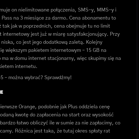
jmuje on nielimitowane połączenia, SMS-y, MMS-y i
c Pass na 3 miesiące za darmo. Cena abonamentu to
ż tak jak w poprzednich, cena obejmuje tu no limit
internetowy jest już w miarę satysfakcjonujący. Przy
iska, co jest jego dodatkową zaletą. Kolejny
 się większym pakietem internetowym – 15 GB na
b ma w domu internet stacjonarny, więc skupimy się na
ietem internetu.
y 45 – można wybrać? Sprawdźmy!
E
ierwsze Orange, podobnie jak Plus oddziela cenę
odaną kwotę do zapłacenia na start oraz wysokość
bardzo łatwo obliczyć ile w sumie za nie zapłacimy, co
amy. Różnica jest taka, że tutaj okres spłaty rat