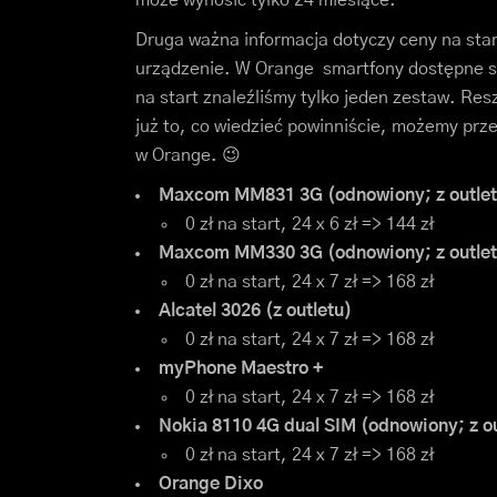
Druga ważna informacja dotyczy ceny na star
urządzenie. W Orange smartfony dostępne są j
na start znaleźliśmy tylko jeden zestaw. Resz
już to, co wiedzieć powinniście, możemy przej
w Orange. 😉
Maxcom MM831 3G (odnowiony; z outlet
0 zł na start, 24 x 6 zł => 144 zł
Maxcom MM330 3G (odnowiony; z outlet
0 zł na start, 24 x 7 zł => 168 zł
Alcatel 3026 (z outletu)
0 zł na start, 24 x 7 zł => 168 zł
myPhone Maestro +
0 zł na start, 24 x 7 zł => 168 zł
Nokia 8110 4G dual SIM (odnowiony; z ou
0 zł na start, 24 x 7 zł => 168 zł
Orange Dixo