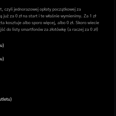
t, czyli jednorazowej opłaty początkowej za
uż za 0 zł na start i te właśnie wymienimy. Za 1 zł
ta kosztuje albo sporo więcej, albo 0 zł. Skoro wiecie
ść do listy smartfonów za złotówkę (a raczej za 0 zł)
u)
u)
tletu)