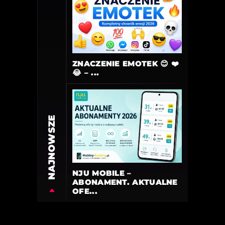
ZNACZENIE EMOTEK 😊 ❤️
😂 – ...
NAJNOWSZE
NJU MOBILE –
ABONAMENT. AKTUALNE
OFE...