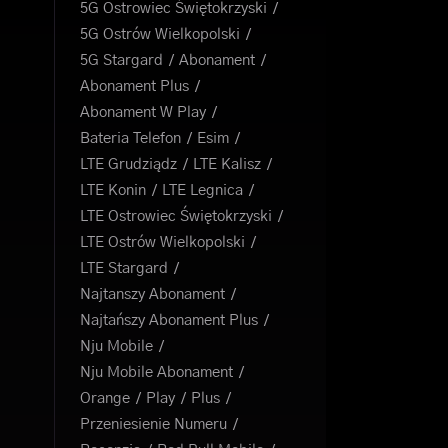
5G Ostrowiec Świętokrzyski
5G Ostrów Wielkopolski
5G Stargard
Abonament
Abonament Plus
Abonament W Play
Bateria Telefon
Esim
LTE Grudziądz
LTE Kalisz
LTE Konin
LTE Legnica
LTE Ostrowiec Świętokrzyski
LTE Ostrów Wielkopolski
LTE Stargard
Najtanszy Abonament
Najtańszy Abonament Plus
Nju Mobile
Nju Mobile Abonament
Orange
Play
Plus
Przeniesienie Numeru