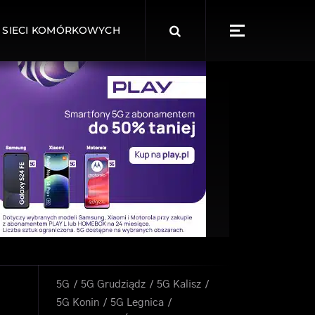
Search
 SIECI KOMÓRKOWYCH
for:
5G
5G Grudziądz
5G Kalisz
5G Konin
5G Legnica