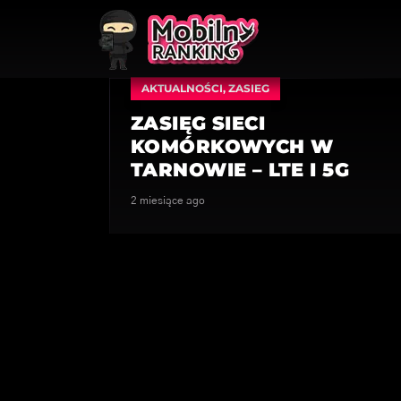
AKTUALNOŚCI
,
ZASIEG
ZASIĘG SIECI
KOMÓRKOWYCH W
TARNOWIE – LTE I 5G
2 miesiące ago