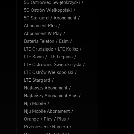
5G Ostrowiec Świętokrzyski
5G Ostrów Wielkopolski
5G Stargard
Abonament
Abonament Plus
Abonament W Play
Bateria Telefon
Esim
LTE Grudziądz
LTE Kalisz
LTE Konin
LTE Legnica
LTE Ostrowiec Świętokrzyski
LTE Ostrów Wielkopolski
LTE Stargard
Najtanszy Abonament
Najtańszy Abonament Plus
Nju Mobile
Nju Mobile Abonament
Orange
Play
Plus
Przeniesienie Numeru