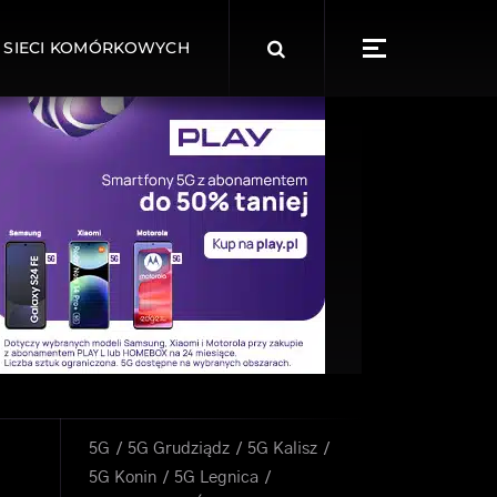
Search
 SIECI KOMÓRKOWYCH
for:
5G
5G Grudziądz
5G Kalisz
5G Konin
5G Legnica