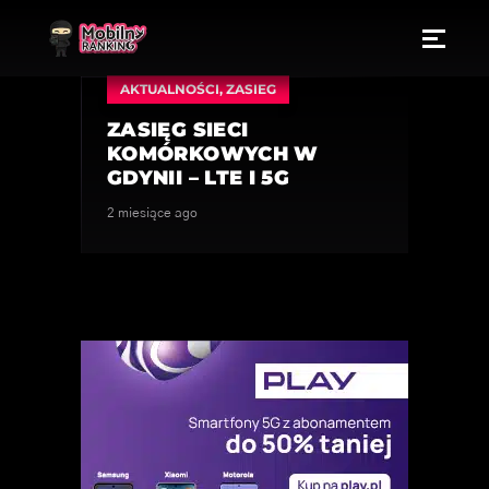
AKTUALNOŚCI
,
ZASIEG
ZASIĘG SIECI
KOMÓRKOWYCH W
GDYNII – LTE I 5G
2 miesiące ago