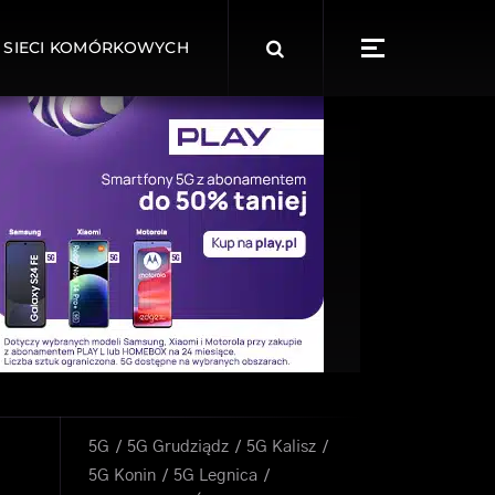
Search
 SIECI KOMÓRKOWYCH
for:
5G
5G Grudziądz
5G Kalisz
5G Konin
5G Legnica