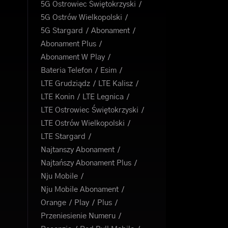
5G Ostrowiec Świętokrzyski
5G Ostrów Wielkopolski
5G Stargard
Abonament
Abonament Plus
Abonament W Play
Bateria Telefon
Esim
LTE Grudziądz
LTE Kalisz
LTE Konin
LTE Legnica
LTE Ostrowiec Świętokrzyski
LTE Ostrów Wielkopolski
LTE Stargard
Najtanszy Abonament
Najtańszy Abonament Plus
Nju Mobile
Nju Mobile Abonament
Orange
Play
Plus
Przeniesienie Numeru