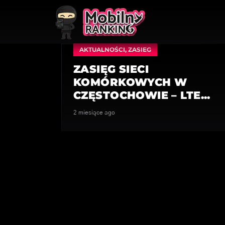
AKTUALNOŚCI
,
ZASIEG
ZASIĘG SIECI
KOMÓRKOWYCH W
CZĘSTOCHOWIE – LTE...
2 miesiące ago