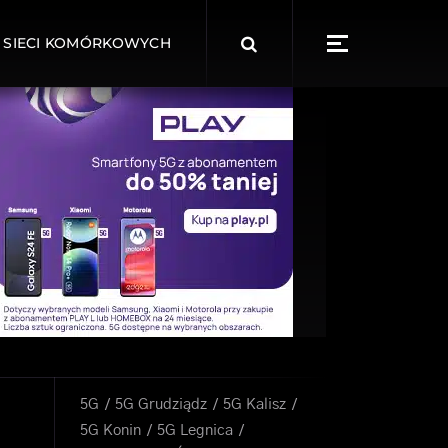
Search
 SIECI KOMÓRKOWYCH
for:
5G
5G Grudziądz
5G Kalisz
5G Konin
5G Legnica