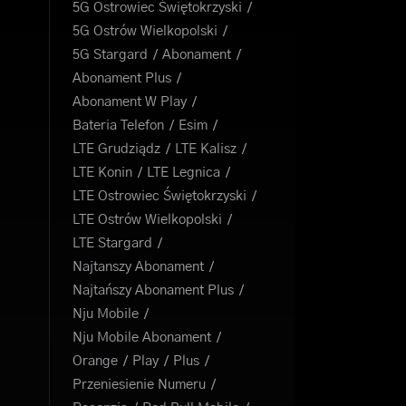
5G Ostrowiec Świętokrzyski
5G Ostrów Wielkopolski
5G Stargard
Abonament
Abonament Plus
Abonament W Play
Bateria Telefon
Esim
LTE Grudziądz
LTE Kalisz
LTE Konin
LTE Legnica
LTE Ostrowiec Świętokrzyski
LTE Ostrów Wielkopolski
LTE Stargard
Najtanszy Abonament
Najtańszy Abonament Plus
Nju Mobile
Nju Mobile Abonament
Orange
Play
Plus
Przeniesienie Numeru