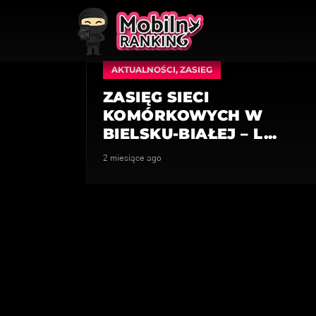
AKTUALNOŚCI
,
ZASIEG
ZASIĘG SIECI
KOMÓRKOWYCH W
BIELSKU-BIAŁEJ – L...
2 miesiące ago