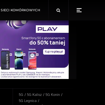
Search
 SIECI KOMÓRKOWYCH
for:
5G
5G Kalisz
5G Konin
5G Legnica