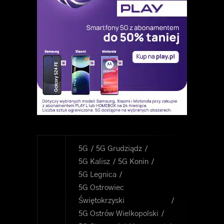
5G
5G Grudziądz
5G Kalisz
5G Konin
5G Legnica
5G Ostrowiec
Świętokrzyski
5G Ostrów Wielkopolski