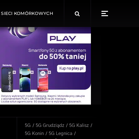
Search
 SIECI KOMÓRKOWYCH
for:
5G
5G Grudziądz
5G Kalisz
5G Konin
5G Legnica