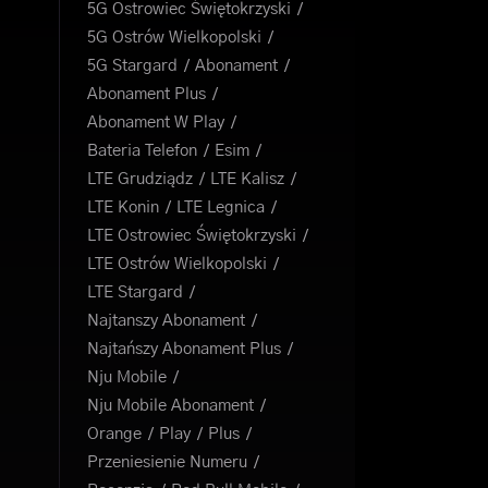
5G Ostrowiec Świętokrzyski
5G Ostrów Wielkopolski
5G Stargard
Abonament
Abonament Plus
Abonament W Play
Bateria Telefon
Esim
LTE Grudziądz
LTE Kalisz
LTE Konin
LTE Legnica
LTE Ostrowiec Świętokrzyski
LTE Ostrów Wielkopolski
LTE Stargard
Najtanszy Abonament
Najtańszy Abonament Plus
Nju Mobile
Nju Mobile Abonament
Orange
Play
Plus
Przeniesienie Numeru