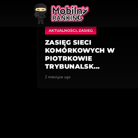
AKTUALNOŚCI
,
ZASIEG
ZASIĘG SIECI
KOMÓRKOWYCH W
PIOTRKOWIE
TRYBUNALSK...
2 miesiące ago