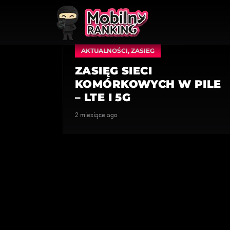
AKTUALNOŚCI
,
ZASIEG
ZASIĘG SIECI
KOMÓRKOWYCH W PILE
– LTE I 5G
2 miesiące ago