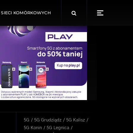
Search
 SIECI KOMÓRKOWYCH
for:
5G
5G Grudziądz
5G Kalisz
5G Konin
5G Legnica