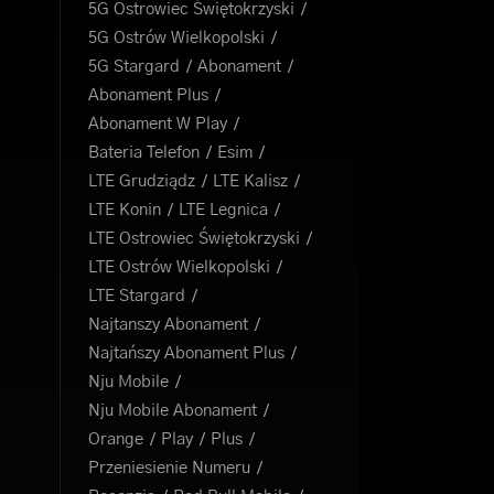
5G Ostrowiec Świętokrzyski
5G Ostrów Wielkopolski
5G Stargard
Abonament
Abonament Plus
Abonament W Play
Bateria Telefon
Esim
LTE Grudziądz
LTE Kalisz
LTE Konin
LTE Legnica
LTE Ostrowiec Świętokrzyski
LTE Ostrów Wielkopolski
LTE Stargard
Najtanszy Abonament
Najtańszy Abonament Plus
Nju Mobile
Nju Mobile Abonament
Orange
Play
Plus
Przeniesienie Numeru