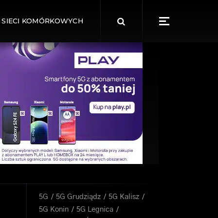
Search
 SIECI KOMÓRKOWYCH
for:
5G
5G Grudziądz
5G Kalisz
5G Konin
5G Legnica