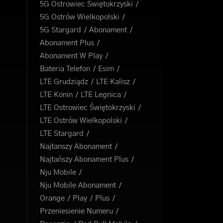
5G Ostrowiec Świętokrzyski
5G Ostrów Wielkopolski
5G Stargard
Abonament
Abonament Plus
Abonament W Play
Bateria Telefon
Esim
LTE Grudziądz
LTE Kalisz
LTE Konin
LTE Legnica
LTE Ostrowiec Świętokrzyski
LTE Ostrów Wielkopolski
LTE Stargard
Najtanszy Abonament
Najtańszy Abonament Plus
Nju Mobile
Nju Mobile Abonament
Orange
Play
Plus
Przeniesienie Numeru