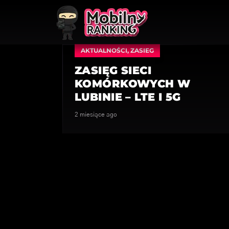
AKTUALNOŚCI
,
ZASIEG
ZASIĘG SIECI
KOMÓRKOWYCH W
LUBINIE – LTE I 5G
2 miesiące ago