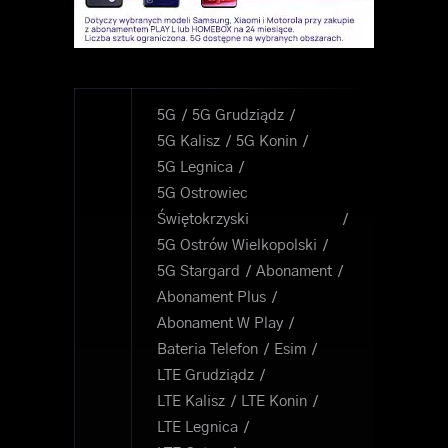
5G
5G Grudziądz
5G Kalisz
5G Konin
5G Legnica
5G Ostrowiec
Świętokrzyski
5G Ostrów Wielkopolski
5G Stargard
Abonament
Abonament Plus
Abonament W Play
Bateria Telefon
Esim
LTE Grudziądz
LTE Kalisz
LTE Konin
LTE Legnica