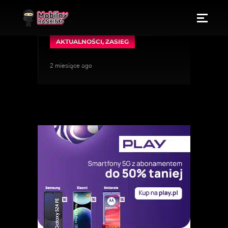
AKTUALNOŚCI
,
ZASIEG
2 miesiące ago