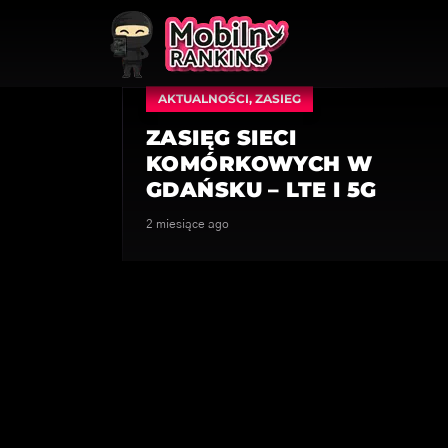
AKTUALNOŚCI
,
ZASIEG
ZASIĘG SIECI
KOMÓRKOWYCH W
GDAŃSKU – LTE I 5G
2 miesiące ago