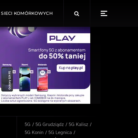
Search
 SIECI KOMÓRKOWYCH
for:
5G
5G Grudziądz
5G Kalisz
5G Konin
5G Legnica