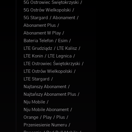
5G Ostrowiec Świętokrzyski
5G Ostrów Wielkopolski
5G Stargard
Abonament
Abonament Plus
Abonament W Play
Bateria Telefon
Esim
LTE Grudziądz
LTE Kalisz
LTE Konin
LTE Legnica
LTE Ostrowiec Świętokrzyski
LTE Ostrów Wielkopolski
LTE Stargard
Najtanszy Abonament
Najtańszy Abonament Plus
Nju Mobile
Nju Mobile Abonament
Orange
Play
Plus
Przeniesienie Numeru