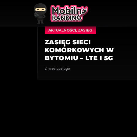
AKTUALNOŚCI
,
ZASIEG
ZASIĘG SIECI
KOMÓRKOWYCH W
BYTOMIU – LTE I 5G
2 miesiące ago