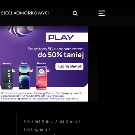
Search
 SIECI KOMÓRKOWYCH
for:
5G
5G Kalisz
5G Konin
5G Legnica