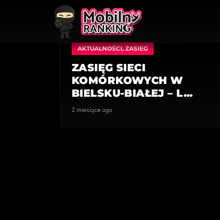
AKTUALNOŚCI
,
ZASIEG
ZASIĘG SIECI
KOMÓRKOWYCH W
BIELSKU-BIAŁEJ – L...
2 miesiące ago