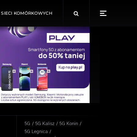
Search
 SIECI KOMÓRKOWYCH
for:
5G
5G Kalisz
5G Konin
5G Legnica