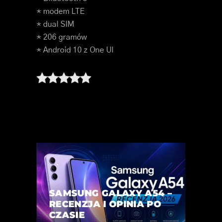
* modem LTE
* dual SIM
* 206 gramów
* Android 10 z One Ul
SAMSUNG GALAXY A54 –
RECENZJA I OPINIA PO
CZASIE