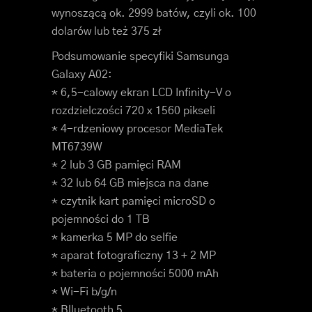
wynoszącą ok. 2999 batów, czyli ok. 100
dolarów lub też 375 zł
Podsumowanie specyfiki Samsunga
Galaxy A02:
* 6,5-calowy ekran LCD Infinity-V o
rozdzielczości 720 x 1560 pikseli
* 4-rdzeniowy procesor MediaTek
MT6739W
* 2 lub 3 GB pamięci RAM
* 32 lub 64 GB miejsca na dane
* czytnik kart pamięci microSD o
pojemności do 1 TB
* kamerka 5 MP do selfie
* aparat fotograficzny 13 + 2 MP
* bateria o pojemności 5000 mAh
* Wi-Fi b/g/n
* Blluetooth 5