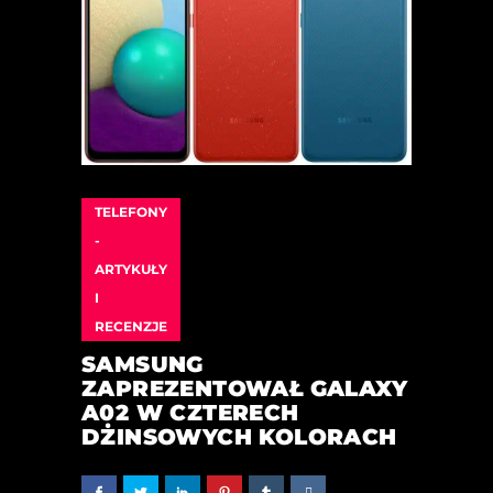
TELEFONY
-
ARTYKUŁY
I
RECENZJE
SAMSUNG
ZAPREZENTOWAŁ GALAXY
A02 W CZTERECH
DŻINSOWYCH KOLORACH