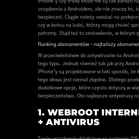
iPhone’y czy iPady może nie są tak bardzo n
urządzenia z Androidem, ale nie znaczy to, 
bezpieczni. Ciągle należy uważać na podejrza
czy w końcu na ludzi, którzy mogą chcieć spr
patrzmy. Stąd też to zestawienie, w którym
Ranking abonamentów – najtańszy aboname
W przeciwieństwie do antywirusów na Androida
tego typu. Jednak również tak jak przy Andro
iPhone’y są projektowane w taki sposób, że 
tego słowa jest niemal zbędne. Dlatego prod
dodatkowe opcje, które często dotyczą w wię
bezpieczeństwa. Oto najlepsze antywirusy n
1. WEBROOT INTERN
+ ANTIVIRUS
Twoje urządzenie działające na systemie iO