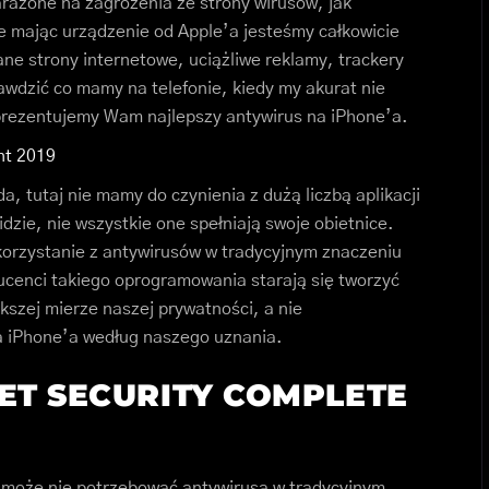
arażone na zagrożenia ze strony wirusów, jak
że mając urządzenie od Apple’a jesteśmy całkowicie
ne strony internetowe, uciążliwe reklamy, trackery
awdzić co mamy na telefonie, kiedy my akurat nie
 prezentujemy Wam najlepszy antywirus na iPhone’a.
nt 2019
, tutaj nie mamy do czynienia z dużą liczbą aplikacji
idzie, nie wszystkie one spełniają swoje obietnice.
korzystanie z antywirusów w tradycyjnym znaczeniu
ucenci takiego oprogramowania starają się tworzyć
kszej mierze naszej prywatności, a nie
a iPhone’a według naszego uznania.
ET SECURITY COMPLETE
S może nie potrzebować antywirusa w tradycyjnym