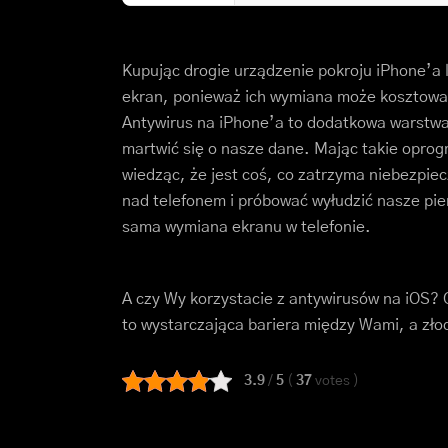
Kupując drogie urządzenie pokroju iPhone’a 
ekran, ponieważ ich wymiana może kosztować 
Antywirus na iPhone’a to dodatkowa warstwa 
martwić się o nasze dane. Mając takie opro
wiedząc, że jest coś, co zatrzyma niebezpiec
nad telefonem i próbować wyłudzić nasze pie
sama wymiana ekranu w telefonie.
A czy Wy korzystacie z antywirusów na iOS?
to wystarczająca bariera między Wami, a zło
3.9
/
5
(
37
votes
)