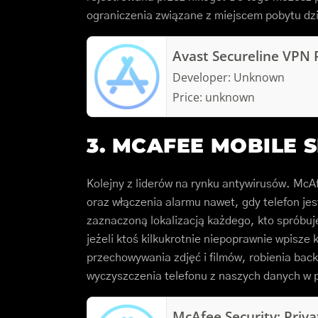
ograniczenia związane z miejscem pobytu 
Avast Secureline VPN 
Developer:
Unknown
Price:
unknown
3. MCAFEE MOBILE 
Kolejny z liderów na rynku antywirusów. McA
oraz włączenia alarmu nawet, gdy telefon jest
zaznaczoną lokalizacją każdego, kto spróbuje
jeżeli ktoś kilkukrotnie niepoprawnie wpisz
przechowywania zdjęć i filmów, robienia bac
wyczyszczenia telefonu z naszych danych w 
McAfee Security: Priv