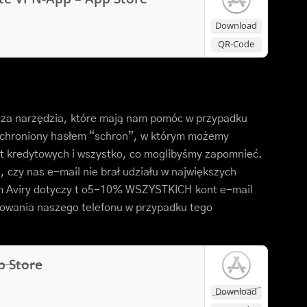
Download
QR-Code
rcza narzędzia, które mają nam pomóc w przypadku
i chroniony hasłem “schron”, w którym możemy
rt kredytowych i wszystko, co moglibyśmy zapomnieć.
 czy nas e-mail nie brał udziału w największych
em Aviry dotyczy t o5-10% WSZYSTKICH kont e-mail
zowania naszego telefonu w przypadku tego
p Store
Download