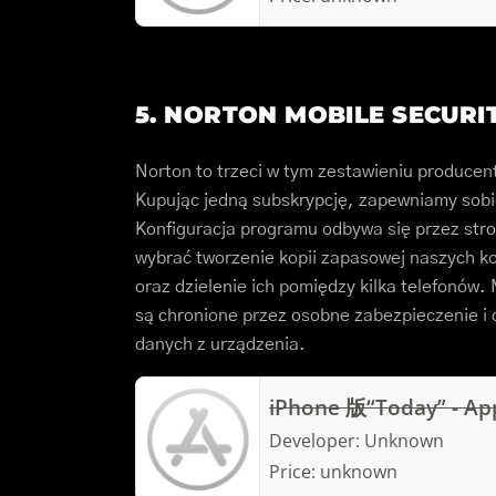
5. NORTON MOBILE SECURI
Norton to trzeci w tym zestawieniu producent
Kupując jedną subskrypcję, zapewniamy sobi
Konfiguracja programu odbywa się przez str
wybrać tworzenie kopii zapasowej naszych k
oraz dzielenie ich pomiędzy kilka telefonów
są chronione przez osobne zabezpieczenie i
danych z urządzenia.
iPhone 版“Today” - Ap
Developer:
Unknown
Price:
unknown