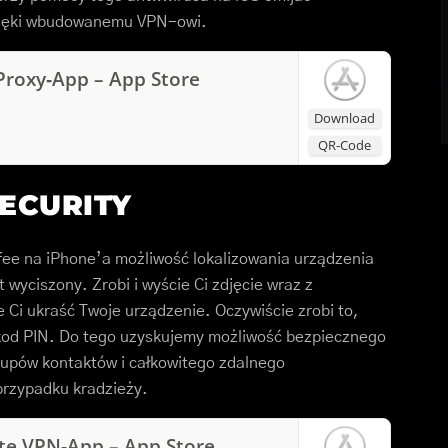
dzięki wbudowanemu VPN-owi.
Proxy‑App – App Store
Download
QR-Code
SECURITY
fee na iPhone’a możliwość lokalizowania urządzenia
 wyciszony. Zrobi i wyście Ci zdjęcie wraz z
 Ci ukraść Twoje urządzenie. Oczywiście zrobi to,
e kod PIN. Do tego uzyskujemy możliwość bezpiecznego
kupów kontaktów i całkowitego zdalnego
przypadku kradzieży.
ate VPN‑App – App Store