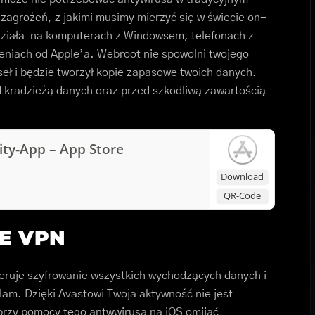
w zagrożeń, z jakimi musimy mierzyć się w świecie on-
działa na komputerach z Windowsem, telefonach z
eniach od Apple’a. Webroot nie spowolni twojego
eł i będzie tworzył kopie zapasowe twoich danych.
ed kradzieżą danych oraz przed szkodliwą zawartością
ity‑App – App Store
Download
QR-Code
NE VPN
eruje szyfrowanie wszystkich wychodzących danych i
klam. Dzięki Avastowi Twoja aktywność nie jest
przy pomocy tego antwwirusa na iOS omijać