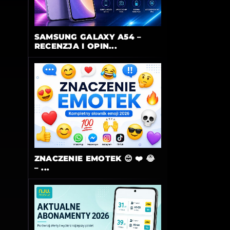
SAMSUNG GALAXY A54 –
RECENZJA I OPIN...
ZNACZENIE EMOTEK 😊 ❤️ 😂
– ...