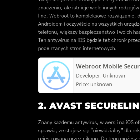
znaczeniu, ale istnieje wiele innych rodzajó
line. Webroot to kompleksowe rozwiązanie, 
Androidem i oczywiście na wszystkich urządz
telefonu, większy bezpieczeństwo Twoich has
Ten antywirus na iOS będzie też chronił prz
podejrzanych stron internetowych.
Webroot Mobile Secur
Developer:
Unknown
Price:
unknown
2. AVAST SECURELI
Znany każdemu antywirus, w wersji na iOS of
sprawia, że stajesz się “niewidzialny” dla re
rejestrowana przez nikogo. Do tego możesz 