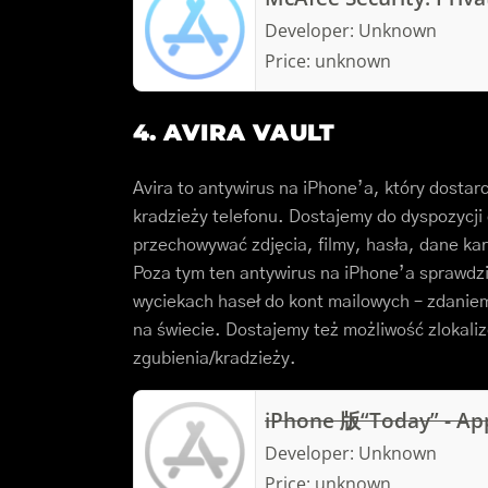
Developer:
Unknown
Price:
unknown
4. AVIRA VAULT
Avira to antywirus na iPhone’a, który dosta
kradzieży telefonu. Dostajemy do dyspozycj
przechowywać zdjęcia, filmy, hasła, dane ka
Poza tym ten antywirus na iPhone’a sprawdzi,
wyciekach haseł do kont mailowych – zdani
na świecie. Dostajemy też możliwość zlokali
zgubienia/kradzieży.
iPhone 版“Today” - Ap
Developer:
Unknown
Price:
unknown