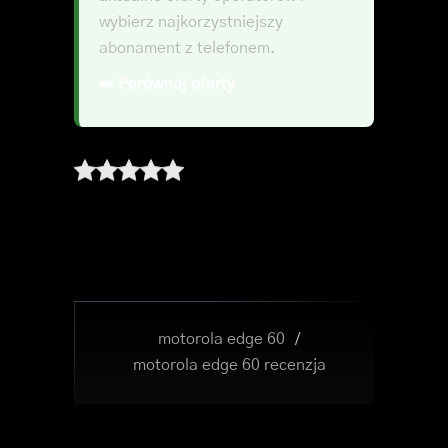
wybierz najkorzystniejszy
abonament z telefonem.
➡️ Porównaj oferty
motorola edge 60
/
motorola edge 60 recenzja