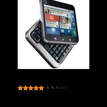
5
/
5
(
1
vote
)