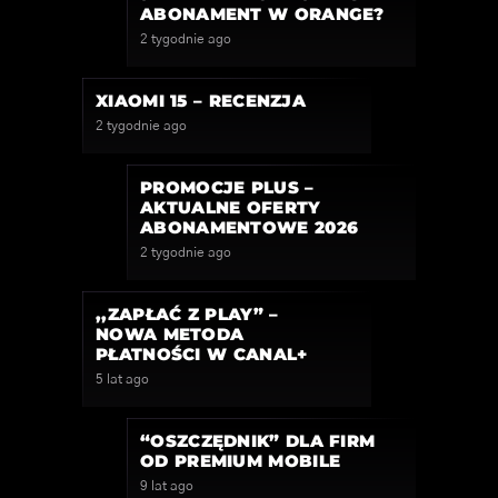
ABONAMENT W ORANGE?
2 tygodnie ago
XIAOMI 15 – RECENZJA
2 tygodnie ago
PROMOCJE PLUS –
AKTUALNE OFERTY
ABONAMENTOWE 2026
2 tygodnie ago
,,ZAPŁAĆ Z PLAY” –
NOWA METODA
PŁATNOŚCI W CANAL+
5 lat ago
“OSZCZĘDNIK” DLA FIRM
OD PREMIUM MOBILE
9 lat ago