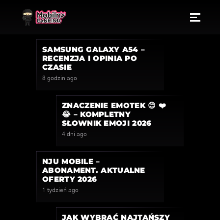
SAMSUNG GALAXY A54 –
RECENZJA I OPINIA PO
CZASIE
8 godzin ago
ZNACZENIE EMOTEK 😊 ❤️
😂 – KOMPLETNY
SŁOWNIK EMOJI 2026
4 dni ago
NJU MOBILE –
ABONAMENT. AKTUALNE
OFERTY 2026
1 tydzień ago
JAK WYBRAĆ NAJTAŃSZY