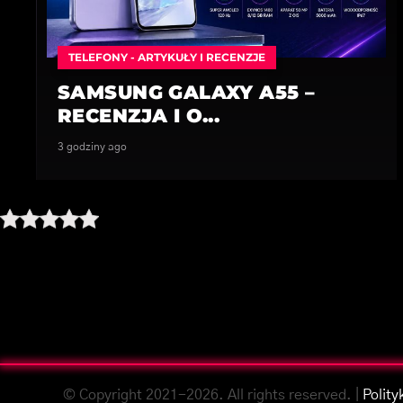
TELEFONY - ARTYKUŁY I RECENZJE
SAMSUNG GALAXY A55 –
RECENZJA I O...
3 godziny ago
© Copyright 2021-2026. All rights reserved. |
Polity