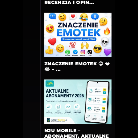
RECENZJA I OPIN...
ZNACZENIE EMOTEK 😊 ❤️
😂 – ...
NJU MOBILE –
ABONAMENT. AKTUALNE