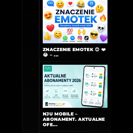
ZNACZENIE EMOTEK 😊 ❤️
😂 – ...
NJU MOBILE –
ABONAMENT. AKTUALNE
OFE...