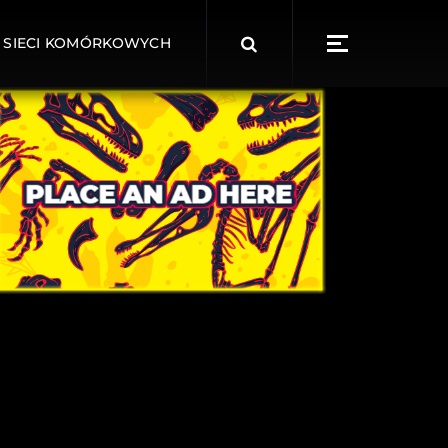
Search
 SIECI KOMÓRKOWYCH
for: