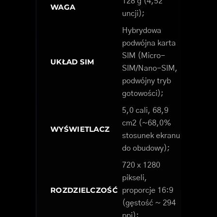
128 g (4,52
WAGA
uncji);
Hybrydowa
podwójna karta
SIM (Micro-
UKŁAD SIM
SIM/Nano-SIM,
podwójny tryb
gotowości);
5,0 cali, 68,9
cm2 (~68,0%
WYŚWIETLACZ
stosunek ekranu
do obudowy);
720 x 1280
pikseli,
ROZDZIELCZOŚĆ
proporcje 16:9
(gęstość ~ 294
ppi);