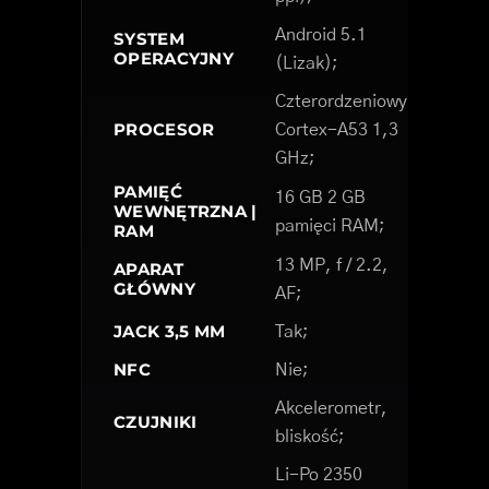
Android 5.1
SYSTEM
OPERACYJNY
(Lizak);
Czterordzeniowy
PROCESOR
Cortex-A53 1,3
GHz;
PAMIĘĆ
16 GB 2 GB
WEWNĘTRZNA |
pamięci RAM;
RAM
13 MP, f / 2.2,
APARAT
GŁÓWNY
AF;
JACK 3,5 MM
Tak;
NFC
Nie;
Akcelerometr,
CZUJNIKI
bliskość;
Li-Po 2350