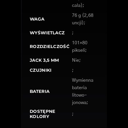
cala);
76 g (2,68
WAGA
uncji);
WYŚWIETLACZ
;
101×80
ROZDZIELCZOŚĆ
pikseli;
JACK 3,5 MM
Nie;
CZUJNIKI
;
Wymienna
bateria
BATERIA
litowo-
jonowa;
DOSTĘPNE
;
KOLORY