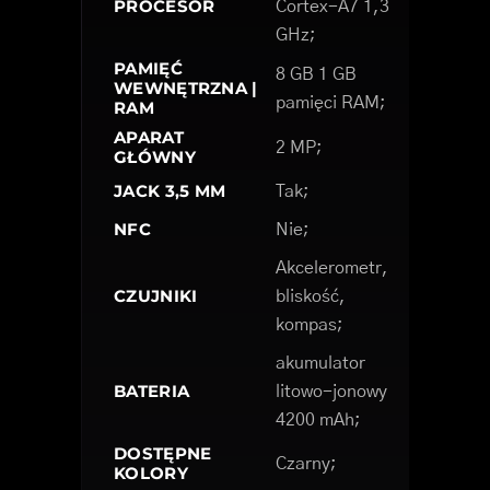
PROCESOR
Cortex-A7 1,3
GHz;
PAMIĘĆ
8 GB 1 GB
WEWNĘTRZNA |
pamięci RAM;
RAM
APARAT
2 MP;
GŁÓWNY
JACK 3,5 MM
Tak;
NFC
Nie;
Akcelerometr,
CZUJNIKI
bliskość,
kompas;
akumulator
BATERIA
litowo-jonowy
4200 mAh;
DOSTĘPNE
Czarny;
KOLORY