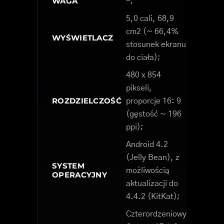
WAGA
-;
5,0 cali, 68,9
cm2 (~ 66,4%
WYŚWIETLACZ
stosunek ekranu
do ciała);
480 x 854
pikseli,
ROZDZIELCZOŚĆ
proporcje 16: 9
(gęstość ~ 196
ppi);
Android 4.2
(Jelly Bean), z
SYSTEM
możliwością
OPERACYJNY
aktualizacji do
4.4.2 (KitKat);
Czterordzeniowy