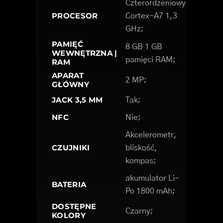
Czterordzeniowy
PROCESOR
Cortex-A7 1,3
GHz;
PAMIĘĆ
8 GB 1 GB
WEWNĘTRZNA |
pamięci RAM;
RAM
APARAT
2 MP;
GŁÓWNY
JACK 3,5 MM
Tak;
NFC
Nie;
Akcelerometr,
CZUJNIKI
bliskość,
kompas;
akumulator Li-
BATERIA
Po 1800 mAh;
DOSTĘPNE
Czarny;
KOLORY