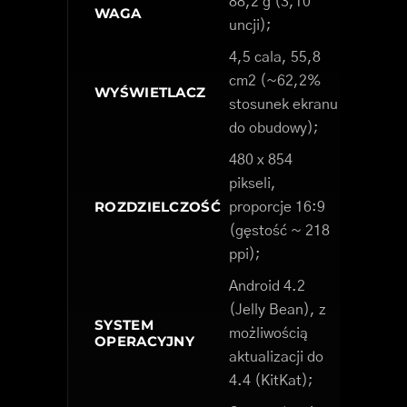
88,2 g (3,10
WAGA
uncji);
4,5 cala, 55,8
cm2 (~62,2%
WYŚWIETLACZ
stosunek ekranu
do obudowy);
480 x 854
pikseli,
ROZDZIELCZOŚĆ
proporcje 16:9
(gęstość ~ 218
ppi);
Android 4.2
(Jelly Bean), z
SYSTEM
możliwością
OPERACYJNY
aktualizacji do
4.4 (KitKat);