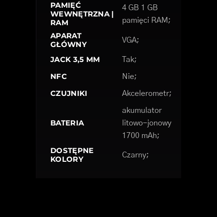
PAMIĘĆ
4 GB 1 GB
WEWNĘTRZNA |
pamięci RAM;
RAM
APARAT
VGA;
GŁÓWNY
JACK 3,5 MM
Tak;
NFC
Nie;
CZUJNIKI
Akcelerometr;
akumulator
BATERIA
litowo-jonowy
1700 mAh;
DOSTĘPNE
Czarny;
KOLORY