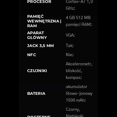
PROCESOR
Cortex-A7 1,0
GHz;
PAMIĘĆ
4 GB 512 MB
WEWNĘTRZNA |
pamięci RAM;
RAM
APARAT
VGA;
GŁÓWNY
JACK 3,5 MM
Tak;
NFC
Nie;
Akcelerometr,
CZUJNIKI
bliskość,
kompas;
akumulator
BATERIA
litowo-jonowy
1500 mAh;
Czarny,
Niebieski,