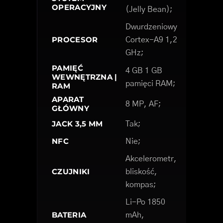
OPERACYJNY
(Jelly Bean);
Dwurdzeniowy
PROCESOR
Cortex-A9 1,2
GHz;
PAMIĘĆ
4 GB 1 GB
WEWNĘTRZNA |
pamięci RAM;
RAM
APARAT
8 MP, AF;
GŁÓWNY
JACK 3,5 MM
Tak;
NFC
Nie;
Akcelerometr,
CZUJNIKI
bliskość,
kompas;
Li-Po 1850
BATERIA
mAh,