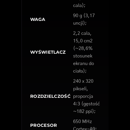
cala);
90 g (3,17
WAGA
uncji);
2,2 cala,
15,0 cm2
(~28,6%
WYŚWIETLACZ
stosunek
ekranu do
ciała);
240 x 320
pikseli,
ROZDZIELCZOŚĆ
proporcja
4:3 (gęstość
~182 ppi);
650 MHz
PROCESOR
Cortex-A9;