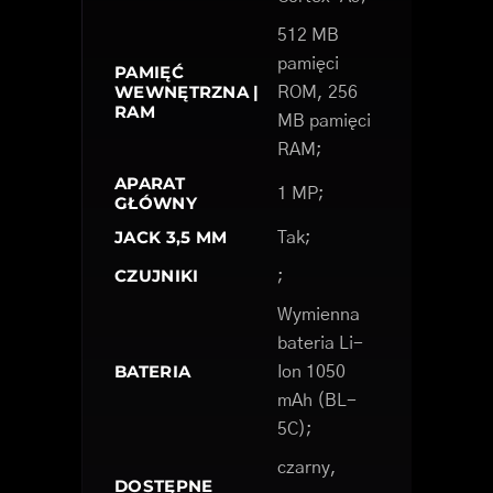
512 MB
pamięci
PAMIĘĆ
WEWNĘTRZNA |
ROM, 256
RAM
MB pamięci
RAM;
APARAT
1 MP;
GŁÓWNY
JACK 3,5 MM
Tak;
CZUJNIKI
;
Wymienna
bateria Li-
BATERIA
Ion 1050
mAh (BL-
5C);
czarny,
DOSTĘPNE