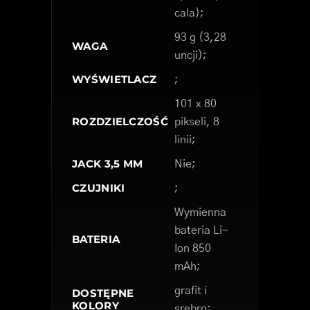
cala);
93 g (3,28
WAGA
uncji);
WYŚWIETLACZ
;
101 x 80
ROZDZIELCZOŚĆ
pikseli, 8
linii;
JACK 3,5 MM
Nie;
CZUJNIKI
;
Wymienna
bateria Li-
BATERIA
Ion 850
mAh;
grafit i
DOSTĘPNE
KOLORY
srebro;