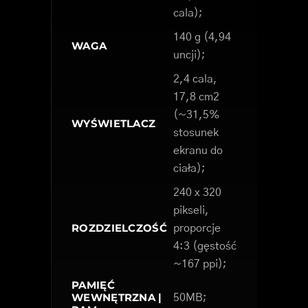
cala);
140 g (4,94
WAGA
uncji);
2,4 cala,
17,8 cm2
(~31,5%
WYŚWIETLACZ
stosunek
ekranu do
ciała);
240 x 320
pikseli,
ROZDZIELCZOŚĆ
proporcje
4:3 (gęstość
~167 ppi);
PAMIĘĆ
WEWNĘTRZNA |
50MB;