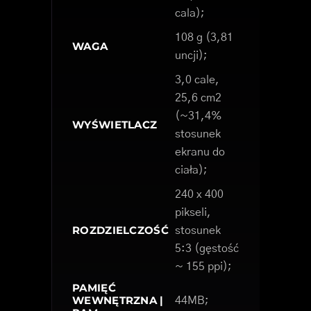
cala);
108 g (3,81
WAGA
uncji);
3,0 cale,
25,6 cm2
(~31,4%
WYŚWIETLACZ
stosunek
ekranu do
ciała);
240 x 400
pikseli,
ROZDZIELCZOŚĆ
stosunek
5:3 (gęstość
~ 155 ppi);
PAMIĘĆ
WEWNĘTRZNA |
44MB;