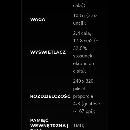
cala);
103 g (3,63
WAGA
uncji);
2,4 cala,
17,8 cm2 (~
32,5%
WYŚWIETLACZ
stosunek
ekranu do
ciała);
240 x 320
pikseli,
ROZDZIELCZOŚĆ
proporcje
4:3 (gęstość
~167 ppi);
PAMIĘĆ
WEWNĘTRZNA |
1MB;